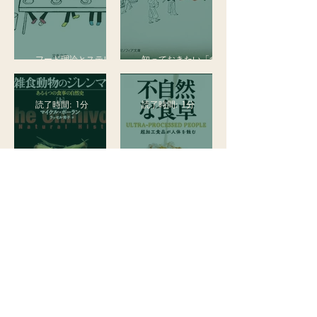
フード理論とステレオ
知っておきたい「食」
タイプ50
の日本史
読了時間: 1分
読了時間: 1分
雑食動物のジレンマ 上
──ある4つの食事の自
不自然な食卓: 超加工
然史
食品が人体を蝕む
利用規約