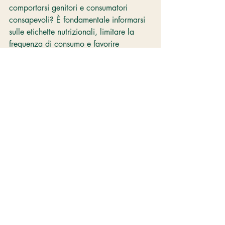
comportarsi genitori e consumatori 
consapevoli? È fondamentale informarsi 
sulle etichette nutrizionali, limitare la 
frequenza di consumo e favorire 
alternative fresche come frutta o yogurt. 
Quali sono le raccomandazioni chiave 
per tutelare la salute dei bambini? 
Promuovere abitudini alimentari 
equilibrate, abbinando le merendine a 
stili di vita attivi, e coinvolgere i bambini 
nella scelta di snack più salutari può 
aiutare a prevenire rischi come obesità e 
carie. In sintesi, un approccio 
equilibrato e informato permette di 
conciliare praticità e benessere, 
evitando allarmismi ma mantenendo alta 
l'attenzione sulle scelte alimentari 
quotidiane.