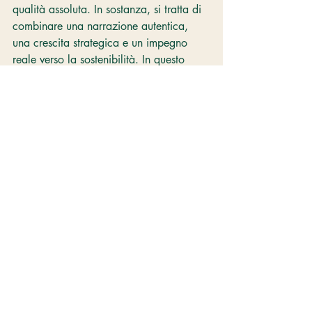
qualità assoluta. In sostanza, si tratta di 
combinare una narrazione autentica, 
una crescita strategica e un impegno 
reale verso la sostenibilità. In questo 
modo consoliderà la sua posizione di 
leader nel mercato alimentare di alta 
gamma. Joselito è un leader. Dimostra 
cosa è possibile ottenere quando si 
combinano tradizione, buone pratiche e 
attenzione alla qualità. Dovrebbe essere 
fonte di ispirazione per gli altri operatori 
del settore alimentare.
Infine, cosa ne pensi della famiglia 
Joselito e dei loro progetti per il futuro?
Dopo il mio viaggio, sono ancora più 
colpito dalla visione della famiglia 
Joselito. Sono persone molto 