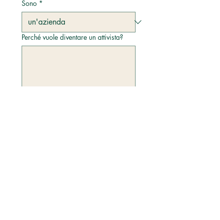
Sono
*
Perché vuole diventare un attivista?
Sì, acconsento a ricevere e-
mail di marketing da 
Movimento Metropolitano.
*
Invia
Termini e condizioni
Politica sulla riservatezza